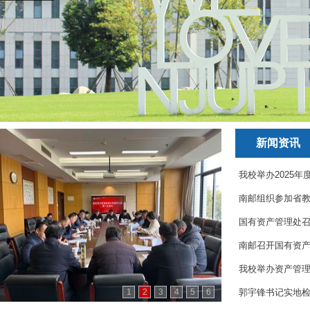
新闻资讯
我校举办2025年
南邮组织参加省教
国有资产管理处召
南邮召开国有资
我校举办资产管
1
2
3
4
5
6
郭宇锋书记实地